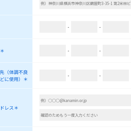
-
-
＊
-
-
先（体調不良
-
-
どに使用）＊
ドレス＊