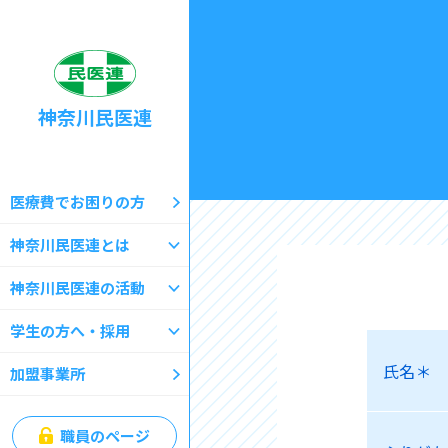
神奈川民医連
医療費でお困りの方
神奈川民医連とは
神奈川民医連の活動
学生の方へ・採用
氏名＊
加盟事業所
職員のページ