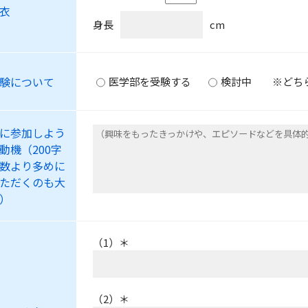
衣
身長
cm
験について
医学部を受験する
検討中
※どち
に参加しよう
動機（200字
数より多めに
ただくのも大
）
（1）
＊
（2）
＊