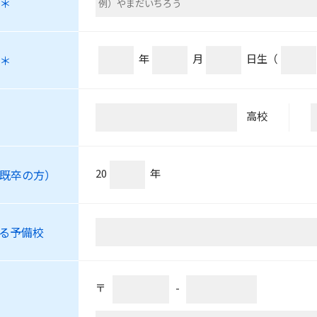
＊
年
月
日生
（
＊
高校
20
年
既卒の方）
る予備校
〒
-