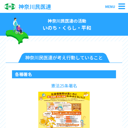
神奈川民医連
MENU
神奈川民医連の活動
いのち・くらし・平和
神奈川民医連が考え行動していること
各種署名
憲法25条署名